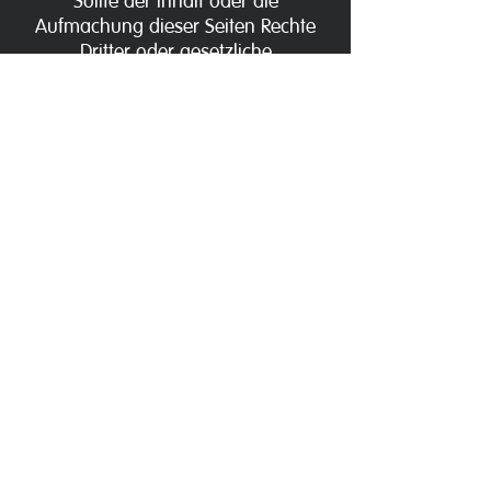
Sollte der Inhalt oder die
Aufmachung dieser Seiten Rechte
Dritter oder gesetzliche
Bestimmungen verletzen, bitten wir
um eine entsprechende Nachricht
ohne Kostennote. Die Kostennote
einer anwaltlichen Abmahnung
ohne vorhergehende
Kontaktaufnahme mit mir wird im
Sinne der
Schadensminderungspflicht als
unbegründet zurückgewiesen.
Datenschutz
Im Leimenfeld 7