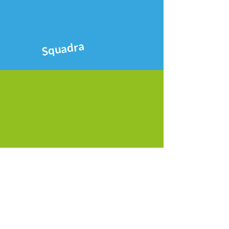
ciclistica
Squadra
Baumann
Posto auto camper
Im Stühlinger 3
77975 Ringsheim