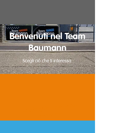
Benvenuti nel Team
Baumann
Scegli ciò che ti interessa.
Scuola guida del Team
Baumann